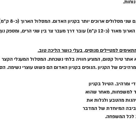
וחות.
בנוסף למסלול הקצר, ישנם 
צר וקשה הליכה. המסלול הארוך מאוד (כ-12 ק"מ) עובר דרך מעבר צר בין שני הרי
תאימים למטיילים מנוסים, בעלי כושר הליכה טוב.
א אתר טיול קסום, המציע חוויה בלתי נשכחת. המסלול המעגלי הקצר ה
רהיבים של הקניון .הנופים בקניון האדום הם פשוט עוצרי נשימה. הס
י ומרהיב. הטיול בקניון 
ד למשפחות, מאחר שהוא 
הנות מהטבע ולגלות את 
סביבה המיוחדת של המדבר 
ת לכל המשפחה.