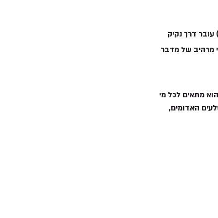
שני מסלולים ארוכים יותר בקניון האדום. המסלול הארוך (כ-8 ק"מ) עובר דרך נקיק 
ם, ומספק נוף מרהיב של מדבר 
וא מתאים לכל מי 
לעים האדומים, 