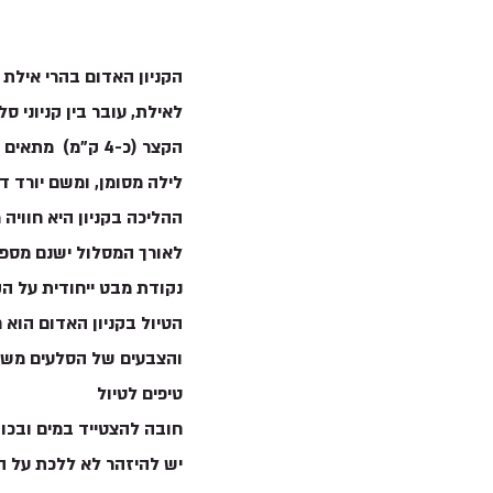
לאילת, עובר בין קניוני ס
הקצר (כ-4 ק"מ)
לילה מסומן, ומשם יורד דר
ההליכה בקניון היא חוויה
לאורך המסלול ישנם מספר 
נקודת מבט ייחודית על הק
הטיול בקניון האדום הוא
והצבעים של הסלעים משתני
טיפים לטיול
חובה להצטייד במים ובכ
יש להיזהר לא ללכת על ה