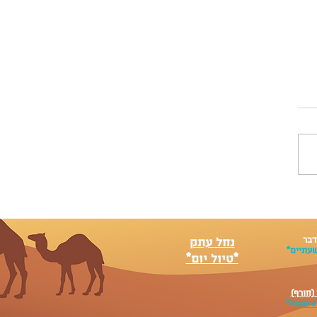
למדבר: גילוי חדש של
דרך האטרקציות הימיות
בות 🌊
דבר
נחל עתק
שעתיים*
*טיול יום*
(חורף)