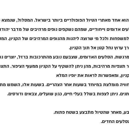
לעים אדומים וייחודיים, שמהם נשקפים נופים מרהיבים של מדבר יהודה
  מתאים למשפחות ולכל מי שרוצה ליהנות מהנופים המרהיבים של הקניון. המ
ך ערוץ נחל קטן אל תוך הקניון.
 מרגשת. הסלעים האדומים, שצבעם נובע מהתרכובות ברזל, יוצרים נופ
תצפיות מרהיבות, מהן ניתן להשקיף על הקניון ממעוף הציפור. התצ
ניון, ומאפשרות לראות את יופיו המלא 
 חוויה מומלצת במיוחד בשעות אחר הצהריים. בשעות אלו, השמש מת
ם. ניתן לצפות בשלל בעלי חיים, כגון שועלים, צבאים ודורסים.
ובע, מאחר שהטיול מתבצע בשטח פתוח.
סלעים החדים.