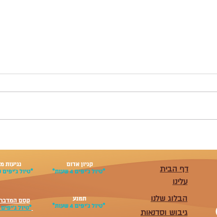
"הרפתקאות אקסטרים באילת:
מעבר 
כתב תיירות חושף את המחירים
אילת 
והחוויות המדהימות בעיר
המרהי
הדרומית!"
קניון אדום
נגיעות מ
דף הבית
*טיול ג׳יפים 4 שעות*
*טיול ג׳יפים 
עלינו
הבלוג שלנו
תמנע
קסם המדבר 
*טיול ג׳יפים 4 שעות*
*טיול ג׳יפים 4 שעות*
גיבוש וסדנאות