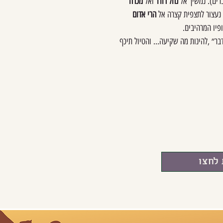
רים). נמשיך אל
נחל רודד
ואל
מכרה
 נעצור לתצפית קצרה אל
הרי אדום
פיו המרהיבים.
בר״ ,להינות מה שקיעה... והטיול תיכף
 לחצו