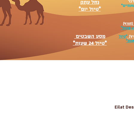
דבר
נחל עתק
שעתיים*
*טיול יום*
(חורף)
מסע השבטים
יץ)
*טיול
*טיול 24 שעות*
Eilat De