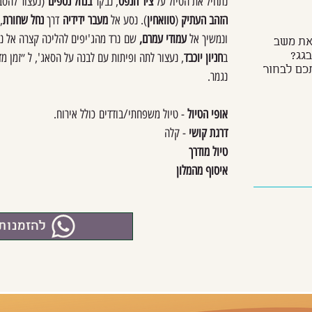
נתחיל את הטיול על
ציר הנפט
, נבקר
בנחל נטפים
(נעצור להסב
הזהב העתיק
(
טוואחין
). נסע אל
מעבר ידידיה
דרך
נחל שחורת
,
ונמשיך אל
עמודי עמרם,
שם
נרד מהג'יפים להליכה קצרה אל נו
 את משב
בגג?
ב
חניון יוכבד
, נעצור לתה ופיתות עם לבנה על הסאג', ל ״
זמן מד
תכם לבחור
נגמר.
אופי הטיול
- טיול משפחתי/בודדים
כולל אירוח.
דרגת קושי
- קלה
טיול מודרך
איסוף מהמלון
להזמנות