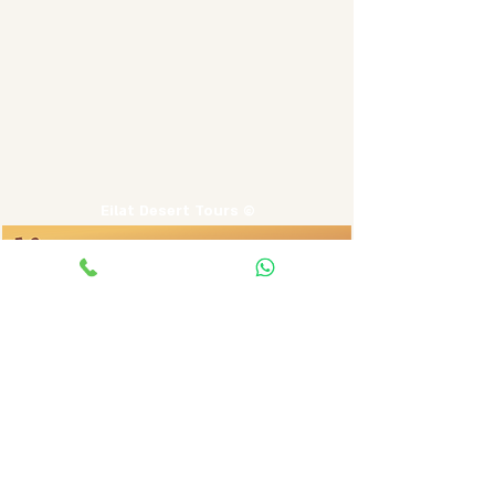
Eilat Desert Tours ©
Nahal Hayun 16/1
Eilat, Israel
0522962652
נחל עתק
*טיול יום*
נגיעות מדבר
*טיול ג׳יפים שעתיים*
קניון אדום
*טיול ג׳יפים 4 שעות*