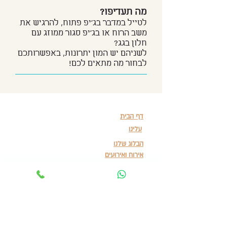
מה תעדיפו?
לטייל במדבר בג׳יפ פתוח, להרגיש את
משב הרוח או בג׳יפ סגור
ממוזג
עם
חלון בגג?
לשניהם יש המון יתרונות, באפשרותכם
לבחור מה מתאים לכם!
דף הבית
עלינו
הבלוג שלנו
אירוח ואירועים
גיבוש וסדנאות
תנאי שימוש ומדיניות פרטיות
Terms of Service & Privacy Policy