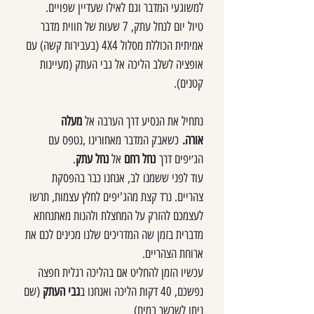
למשוגעי המדבר וגם לאילו שעדיין שפויים.
טיול יום לנחל עתק, 7 שעות של חווית מדבר
אמיתית הכוללת מסלול 4X4 (בעבירות קשה) עם
אופציה לשלב הליכה אל גבי העתק (מעיינות
קטנים).
נתחיל את הנסיע דרך הערבה אל
מעלה
אורה.
כשאבק המדבר מאחורינו ,נטפס עם
הג׳יפים דרך
נחל
רחם
אל
נחל עתק
.
עוד לפני ששמנו
לב, אנחנו כבר בהפסקת
צהריים. נרד קצת מהג'יפים לחלץ עצמות, תרשו
לעצמכם להזרק על המחצלת ולהנות מאתנחתא
מדברית בזמן שה המדריכים שלנו מכינים לכם את
ארוחת הצהריים.
עכשיו הזמן להחליט אם בהליכה רגלית חפצה
נפשכם, 40 דקות הליכה ואנחנו ב
גבי העתק
(שם
ניתן לשכשך במים)